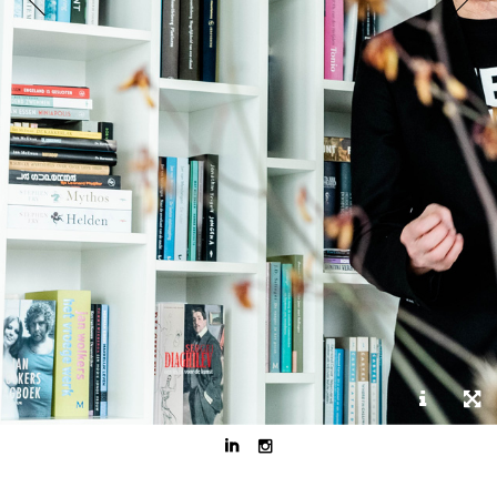


Corporate storyteller Theo Hendriks voor Logeion.