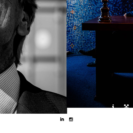


Misschien wel markantste havenbarron van Rotterdam.
Geboren in 1955 in het Zeemanshuis.