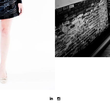


Shoot in een kraakpand, no script.